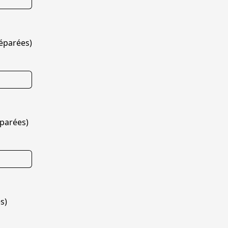
séparées)
éparées)
s)