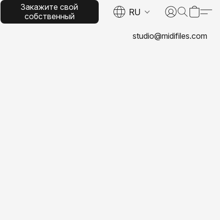
Закажите свой
RU
собственный
MIDI-файл
studio@midifiles.com